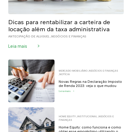
Dicas para rentabilizar a carteira de
locação além da taxa administrativa
ANTECIPAÇÃO DE ALUGUEL
,
NEGÓCIOS E FINANÇAS
>
Leia mais
MERCADO IMOBILIÁRIO
,
NEGÓCIOS E FINANÇAS
,
NOTÍCIA
Novas Regras na Declaração Imposto
de Renda 2023: veja o que mudou
Leia mais
>
HOME EQUITY
,
INSTITUCIONAL
,
NEGÓCIOS E
FINANÇAS
Home Equity: como funciona e como
obter esse empréstimo utilizando o