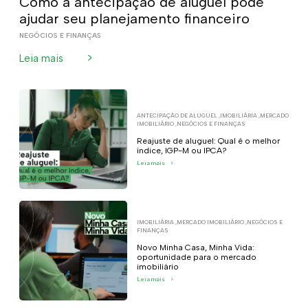
Como a antecipação de aluguel pode
ajudar seu planejamento financeiro
NEGÓCIOS E FINANÇAS
>
Leia mais
ANTECIPAÇÃO DE ALUGUEL
,
IMOBILIÁRIA
,
MERCADO
IMOBILIÁRIO
,
NEGÓCIOS E FINANÇAS
Reajuste de aluguel: Qual é o melhor
índice, IGP-M ou IPCA?
Leia mais
>
IMOBILIÁRIA
,
MERCADO IMOBILIÁRIO
,
NEGÓCIOS E
FINANÇAS
Novo Minha Casa, Minha Vida:
oportunidade para o mercado
imobiliário
Leia mais
>