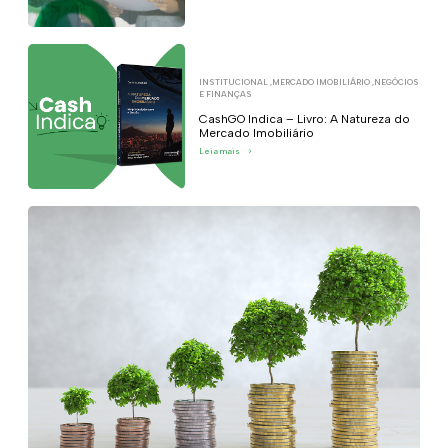
INSTITUCIONAL
,
MERCADO IMOBILIÁRIO
,
NEGÓCIOS
E FINANÇAS
CashGO Indica – Livro: A Natureza do
Mercado Imobiliário
Leia mais
>