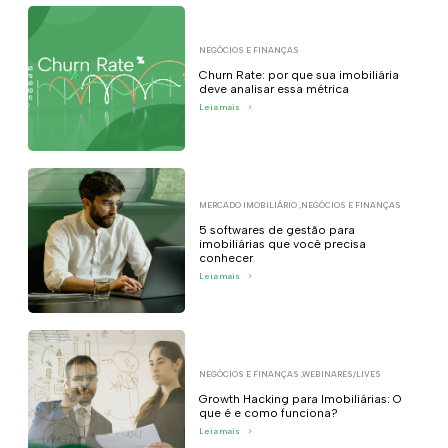
NEGÓCIOS E FINANÇAS
Churn Rate: por que sua imobiliária
deve analisar essa métrica
Leia mais
>
MERCADO IMOBILIÁRIO
,
NEGÓCIOS E FINANÇAS
5 softwares de gestão para
imobiliárias que você precisa
conhecer
Leia mais
>
NEGÓCIOS E FINANÇAS
,
WEBINARES/LIVES
Growth Hacking para Imobiliárias: O
que é e como funciona?
Leia mais
>