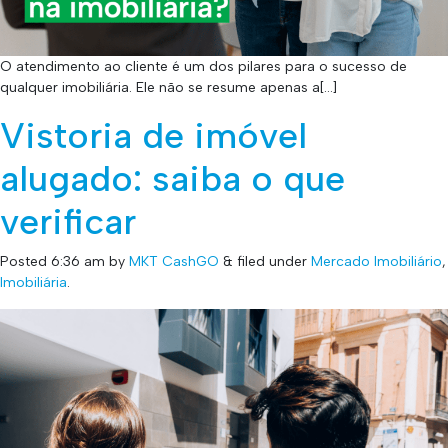
O atendimento ao cliente é um dos pilares para o sucesso de
qualquer imobiliária. Ele não se resume apenas a[…]
Vistoria de imóvel
alugado: saiba o que
verificar
Posted
6:36 am
by
MKT CashGO
&
filed under
Mercado Imobiliário
,
Imobiliária
.