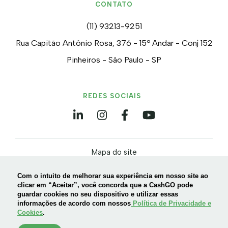
CONTATO
(11) 93213-9251
Rua Capitão Antônio Rosa, 376 - 15º Andar - Conj 152
Pinheiros - São Paulo - SP
REDES SOCIAIS
Mapa do site
Política de privacidade e Cookies
Com o intuito de melhorar sua experiência em nosso site ao
Termos de uso
clicar em “Aceitar”, você concorda que a CashGO pode
guardar cookies no seu dispositivo e utilizar essas
informações de acordo com nossos
Política de Privacidade e
Cookies
.
©2026 – 42.544.764/0001-98 – ANTECIPA SOLUÇÕES