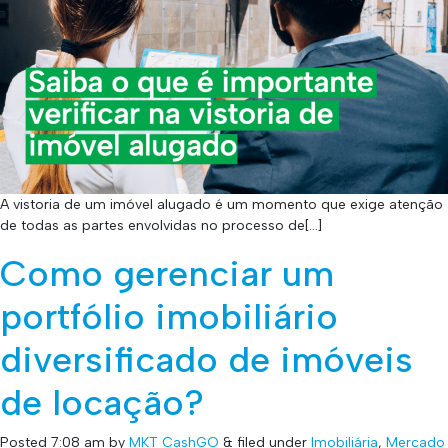
A vistoria de um imóvel alugado é um momento que exige atenção
de todas as partes envolvidas no processo de[…]
Como gerenciar um
portfólio imobiliário
diversificado de imóveis
de locação?
Posted
7:08 am
by
MKT CashGO
&
filed under
Imobiliária
,
Mercado