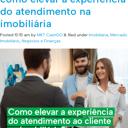
do atendimento na
imobiliária
Posted
10:15 am
by
MKT CashGO
&
filed under
Imobiliária
,
Mercado
Imobiliário
,
Negócios e Finanças
.