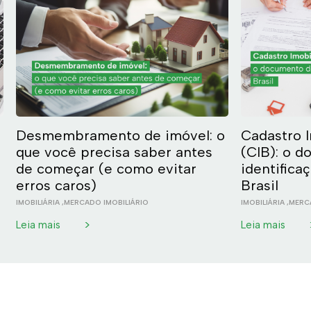
Desmembramento de imóvel: o
Cadastro I
que você precisa saber antes
(CIB): o 
de começar (e como evitar
identifica
erros caros)
Brasil
IMOBILIÁRIA
,
MERCADO IMOBILIÁRIO
IMOBILIÁRIA
,
MERCA
>
Leia mais
Leia mais