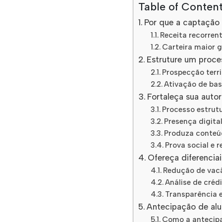
Table of Conten
Por que a captação 
Receita recorre
Carteira maior g
Estruture um proce
Prospecção territ
Ativação de bas
Fortaleça sua autor
Processo estrut
Presença digita
Produza conteúd
Prova social e 
Ofereça diferencia
Redução de vac
Análise de créd
Transparência e
Antecipação de alu
Como a antecipa