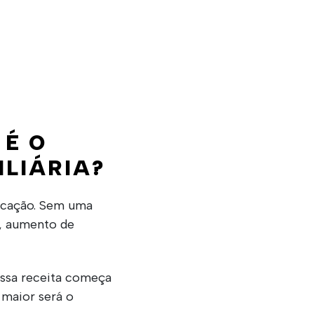
 É O
LIÁRIA?
locação. Sem uma
l, aumento de
essa receita começa
 maior será o