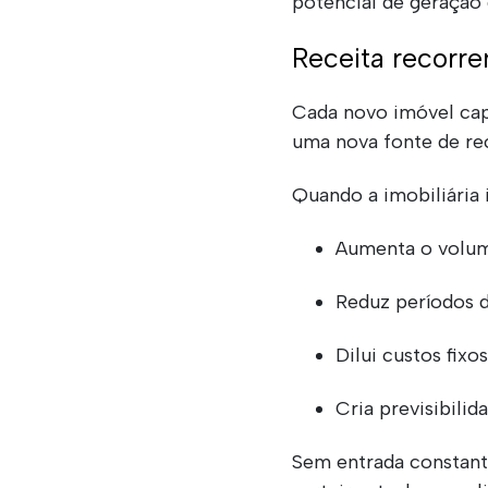
potencial de geração d
Receita recorr
Cada novo imóvel cap
uma nova fonte de rec
Quando a imobiliária 
Aumenta o volum
Reduz períodos 
Dilui custos fixo
Cria previsibili
Sem entrada constant