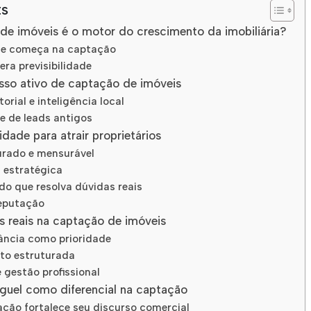
ts
de imóveis é o motor do crescimento da imobiliária?
nte começa na captação
era previsibilidade
sso ativo de captação de imóveis
orial e inteligência local
e de leads antigos
idade para atrair proprietários
urado e mensurável
l estratégica
o que resolva dúvidas reais
reputação
is reais na captação de imóveis
ância como prioridade
ito estruturada
 gestão profissional
guel como diferencial na captação
ção fortalece seu discurso comercial