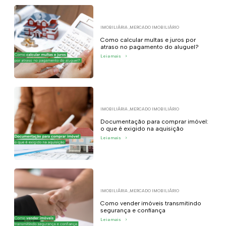
IMOBILIÁRIA
,
MERCADO IMOBILIÁRIO
Como calcular multas e juros por
atraso no pagamento do aluguel?
Leia mais
>
IMOBILIÁRIA
,
MERCADO IMOBILIÁRIO
Documentação para comprar imóvel:
o que é exigido na aquisição
Leia mais
>
IMOBILIÁRIA
,
MERCADO IMOBILIÁRIO
Como vender imóveis transmitindo
segurança e confiança
Leia mais
>