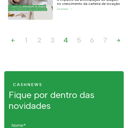
no crescimento da carteira de locação
Leia mais
>
1
2
3
4
5
6
7
CASHNEWS
Fique por dentro das
novidades
Nome*