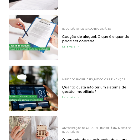
IMOBILIÁRIA
,
MERCADO IMOBILIÁRIO
Caução de aluguel: O que é e quando
pode ser cobrada?
Leia mais
>
MERCADO IMOBILIÁRIO
,
NEGÓCIOS E FINANÇAS
Quanto custa não ter um sistema de
gestão imobiliária?
Leia mais
>
ANTECIPAÇÃO DE ALUGUEL
,
IMOBILIÁRIA
,
MERCADO
IMOBILIÁRIO
O impacto da antecipação de aluguel